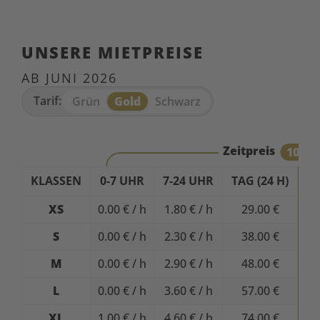
UNSERE MIETPREISE
AB JUNI 2026
Tarif:
Grün
Gold
Schwarz
Zeitpreis
10% R
KLASSEN
0-7 UHR
7-24 UHR
TAG (24 H)
XS
0.00 € / h
1.80 € / h
29.00 €
S
0.00 € / h
2.30 € / h
38.00 €
M
0.00 € / h
2.90 € / h
48.00 €
4
L
0.00 € / h
3.60 € / h
57.00 €
XL
1.00 € / h
4.60 € / h
74.00 €
Gül