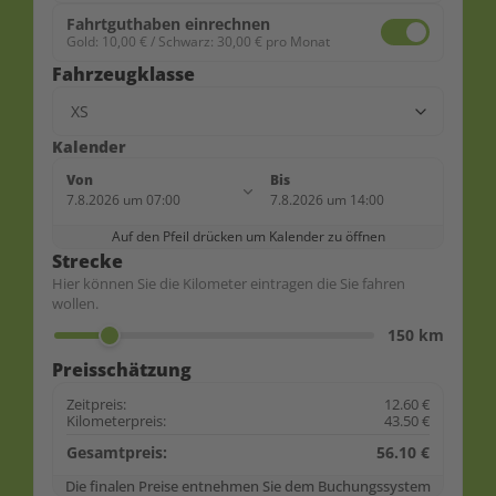
Fahrtguthaben einrechnen
Gold: 10,00 € / Schwarz: 30,00 € pro Monat
Fahrzeugklasse
Kalender
Von
Bis
7.8.2026
um
07:00
7.8.2026
um
14:00
«
»
Auf den Pfeil drücken um Kalender zu öffnen
August 2026
Strecke
Hier können Sie die Kilometer eintragen die Sie fahren
So
Mo
Di
Mi
Do
Fr
Sa
wollen.
150
km
1
Preisschätzung
2
3
4
5
6
7
8
Zeitpreis:
12.60
€
Kilometerpreis:
43.50
€
9
10
11
12
13
14
15
Gesamtpreis:
56.10
€
16
17
18
19
20
21
22
Die finalen Preise entnehmen Sie dem Buchungssystem