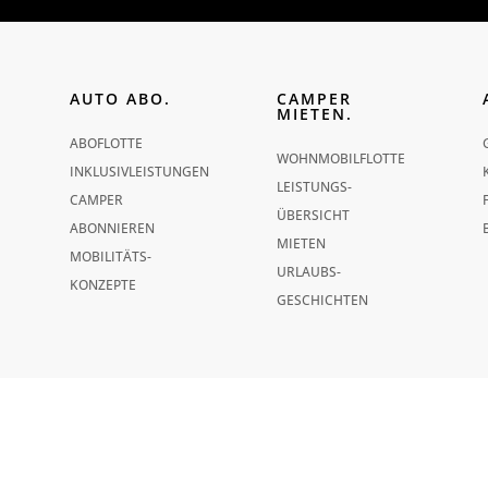
AUTO ABO.
CAMPER
MIETEN.
ABO­FLOTTE
WOHNMOBIL­FLOTTE
INKLUSIVLEISTUNGEN
LEISTUNGS­
CAMPER
ÜBERSICHT
ABONNIEREN
MIETEN
MOBILITÄTS­
URLAUBS­
KONZEPTE
GESCHICHTEN
© 2026 GRÜNE FLOTTE
DATENSCHUTZERKLÄRUNG
|
AGB
|
BARRIEREFREIHEIT
|
COOKIE-EINSTELLU