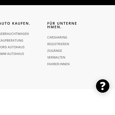
AUTO KAUFEN.
FÜR UNTERNE
HMEN.
GEBRAUCHTWAGEN
CARSHARING
KAUFBERATUNG
REGISTRIEREN
FORD AUTOHAUS
ZUGÄNGE
BMW AUTOHAUS
VERWALTEN
FAHRER:INNEN
SCHNEL
NGEN