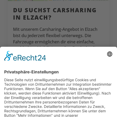
DU SUCHST CAR­SHARING
IN ELZACH?
Mit unserem Carsharing-Angebot in Elzach
bist du jederzeit flexibel unterwegs. Die
Fahrzeuge ermöglichen dir eine einfache,
nachhaltige Mobilität vor Ort. Entdecke die
Vorteile der Grünen Flotte in Elzach und
werde Teil unserer Community.
Wir freuen uns darauf, dich willkommen zu
heißen!
SO GEHT'S