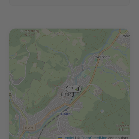
1/1
Leaflet
|
©
OpenStreetMap
contributors