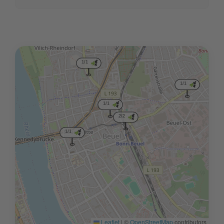
1/1
1/1
1/1
1/1
2/2
1/1
Leaflet
|
©
OpenStreetMap
contributors