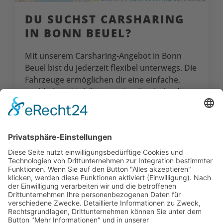
DU SUCHST CAR­SHARING
IN BONN BEUEL?
Mit unserem Carsharing-Angebot in Bonn
Beuel bist du jederzeit flexibel unterwegs. Die
Fahrzeuge ermöglichen dir eine einfache,
nachhaltige Mobilität vor Ort. Entdecke die
Vorteile der Grünen Flotte in Bonn Beuel und
werde Teil unserer Community.
Wir freuen uns darauf, dich willkommen zu
heißen!
SO GEHT'S