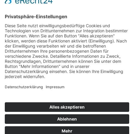
AUTO KAUFEN.
FÜR UNTERNEHMEN.
© 2026 GRÜNE FLOTTE
IMPRESSUM
|
DATENSCHUTZERKLÄRUNG
|
AGB
|
BARRIEREFREIHEIT
|
COOKIE-EINSTELLUNGEN
Designed with
❤️
in Waldkirch