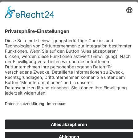
CAMPER MIETEN.
AUTO KAUFEN.
FÜR UNTERNEHMEN.
© 2026 GRÜNE FLOTTE
IMPRESSUM
|
DATENSCHUTZERKLÄRUNG
|
AGB
|
BARRIEREFREIHEIT
|
COOKIE-EINSTELLUNGEN
Designed with
❤️
in Waldkirch