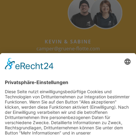
KEVIN & SABINE
camper@gruene-flotte.com
07681 474 008-0
GRÜNE FLOTTE
CARSHARING.
AUTO ABO.