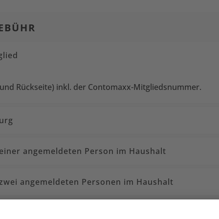
GEBÜHR
glied
 und Rückseite) inkl. der Contomaxx-Mitgliedsnummer.
burg
s einer angemeldeten Person im Haushalt
ts zwei angemeldeten Personen im Haushalt
s drei angemeldeten Personen im Haushalt