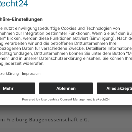
aket für Freiburger Neubürger
 (ZEITPREISE)
isgau eG
anschreiben inkl. der Mitgliedsnummer in Form von Foto od
eim Freiburg Baugenossenschaft e.G.