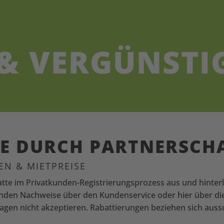
G
& VER­GÜN­STI
E DURCH PARTNER­SCH
N & MIETPREISE
tte im Privat­kunden­-Registrierungs­prozess aus und hinte
enden Nachweise über den Kundenservice oder hier über di
gen nicht akzeptieren. Rabattierungen beziehen sich aussc