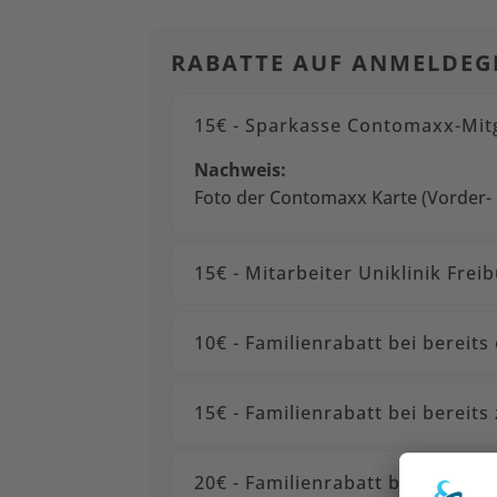
RABATTE AUF ANMELDE
15€ - Sparkasse Contomaxx-Mit
Nachweis:
Foto der Contomaxx Karte (Vorder-
15€ - Mitarbeiter Uniklinik Frei
10€ - Familienrabatt bei bereit
15€ - Familienrabatt bei berei
20€ - Familienrabatt bei bereit