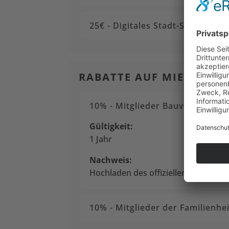
25€ - Digitales Stadt-Starter P
RABATTE AUF MIETPREISE
10% - Mitglieder Bauverein Bre
Gültigkeit:
1 Jahr
Nachweis:
Hochladen des offiziellen Mitglieds
10% - Mitglieder der Familienh